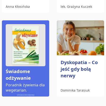
Anna Kłosińska
lek. Grażyna Kuczek
Dyskopatia – Co
jeść gdy bolą
Świadome
nerwy
odżywanie
Poradnik żywienia dla
wegetarian.
Dominika Tarasiuk
SPONSOROWANE