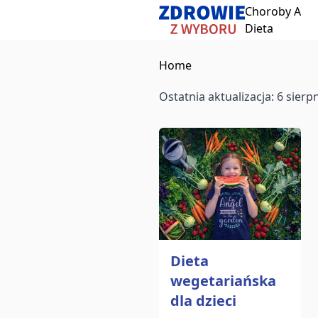
Choroby A
Przeskocz do treści
Dieta
Home
Ostatnia aktualizacja: 6 sierp
Anuluj
Zacznij pisać, aby wyszukać artykuły
aby wybrać
aby zamknąć
↵
Esc
Dieta
wegetariańska
dla dzieci